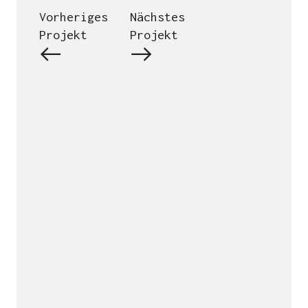
Vorheriges
Nächstes
Projekt
Projekt
QUIRIN LEPPERT FOTOGRAFIE
Bismarckweg 5
82335 Berg
+ 49 172 4505257
mail@quirinleppert.de